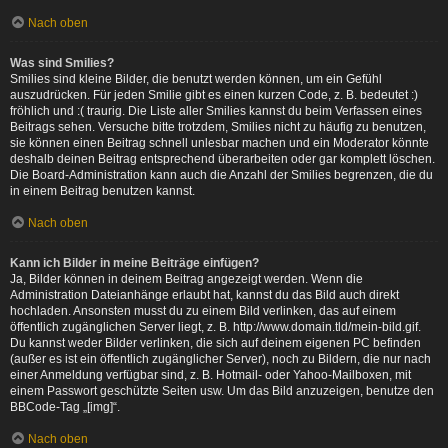
Nach oben
Was sind Smilies?
Smilies sind kleine Bilder, die benutzt werden können, um ein Gefühl
auszudrücken. Für jeden Smilie gibt es einen kurzen Code, z. B. bedeutet :)
fröhlich und :( traurig. Die Liste aller Smilies kannst du beim Verfassen eines
Beitrags sehen. Versuche bitte trotzdem, Smilies nicht zu häufig zu benutzen,
sie können einen Beitrag schnell unlesbar machen und ein Moderator könnte
deshalb deinen Beitrag entsprechend überarbeiten oder gar komplett löschen.
Die Board-Administration kann auch die Anzahl der Smilies begrenzen, die du
in einem Beitrag benutzen kannst.
Nach oben
Kann ich Bilder in meine Beiträge einfügen?
Ja, Bilder können in deinem Beitrag angezeigt werden. Wenn die
Administration Dateianhänge erlaubt hat, kannst du das Bild auch direkt
hochladen. Ansonsten musst du zu einem Bild verlinken, das auf einem
öffentlich zugänglichen Server liegt, z. B. http://www.domain.tld/mein-bild.gif.
Du kannst weder Bilder verlinken, die sich auf deinem eigenen PC befinden
(außer es ist ein öffentlich zugänglicher Server), noch zu Bildern, die nur nach
einer Anmeldung verfügbar sind, z. B. Hotmail- oder Yahoo-Mailboxen, mit
einem Passwort geschützte Seiten usw. Um das Bild anzuzeigen, benutze den
BBCode-Tag „[img]“.
Nach oben