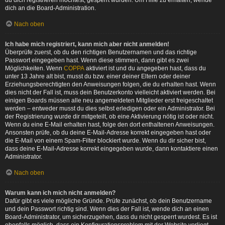
du dich registrieren möchtest, gesperrt wurden. Um Hilfe zu erhalten, wende
dich an die Board-Administration.
Nach oben
Ich habe mich registriert, kann mich aber nicht anmelden!
Überprüfe zuerst, ob du den richtigen Benutzernamen und das richtige
Passwort eingegeben hast. Wenn diese stimmen, dann gibt es zwei
Möglichkeiten. Wenn
COPPA
aktiviert ist und du angegeben hast, dass du
unter 13 Jahre alt bist, musst du bzw. einer deiner Eltern oder deiner
Erziehungsberechtigten den Anweisungen folgen, die du erhalten hast. Wenn
dies nicht der Fall ist, muss dein Benutzerkonto vielleicht aktiviert werden. Bei
einigen Boards müssen alle neu angemeldeten Mitglieder erst freigeschaltet
werden – entweder musst du dies selbst erledigen oder ein Administrator. Bei
der Registrierung wurde dir mitgeteilt, ob eine Aktivierung nötig ist oder nicht.
Wenn du eine E-Mail erhalten hast, folge den dort enthaltenen Anweisungen.
Ansonsten prüfe, ob du deine E-Mail-Adresse korrekt eingegeben hast oder
die E-Mail von einem Spam-Filter blockiert wurde. Wenn du dir sicher bist,
dass deine E-Mail-Adresse korrekt eingegeben wurde, dann kontaktiere einen
Administrator.
Nach oben
Warum kann ich mich nicht anmelden?
Dafür gibt es viele mögliche Gründe. Prüfe zunächst, ob dein Benutzername
und dein Passwort richtig sind. Wenn dies der Fall ist, wende dich an einen
Board-Administrator, um sicherzugehen, dass du nicht gesperrt wurdest. Es ist