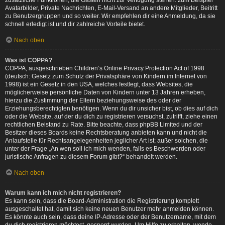
zusätzliche Funktionen, die Gästen nicht zur Verfügung stehen: zum Beispiel
Avatarbilder, Private Nachrichten, E-Mail-Versand an andere Mitglieder, Beitritt
zu Benutzergruppen und so weiter. Wir empfehlen dir eine Anmeldung, da sie
schnell erledigt ist und dir zahlreiche Vorteile bietet.
Nach oben
Was ist COPPA?
COPPA, ausgeschrieben Children’s Online Privacy Protection Act of 1998
(deutsch: Gesetz zum Schutz der Privatsphäre von Kindern im Internet von
1998) ist ein Gesetz in den USA, welches festlegt, dass Websites, die
möglicherweise persönliche Daten von Kindern unter 13 Jahren erheben,
hierzu die Zustimmung der Eltern beziehungsweise des oder der
Erziehungsberechtigten benötigen. Wenn du dir unsicher bist, ob dies auf dich
oder die Website, auf der du dich zu registrieren versuchst, zutrifft, ziehe einen
rechtlichen Beistand zu Rate. Bitte beachte, dass phpBB Limited und der
Besitzer dieses Boards keine Rechtsberatung anbieten kann und nicht die
Anlaufstelle für Rechtsangelegenheiten jeglicher Art ist; außer solchen, die
unter der Frage „An wen soll ich mich wenden, falls es Beschwerden oder
juristische Anfragen zu diesem Forum gibt?“ behandelt werden.
Nach oben
Warum kann ich mich nicht registrieren?
Es kann sein, dass die Board-Administration die Registrierung komplett
ausgeschaltet hat, damit sich keine neuen Benutzer mehr anmelden können.
Es könnte auch sein, dass deine IP-Adresse oder der Benutzername, mit dem