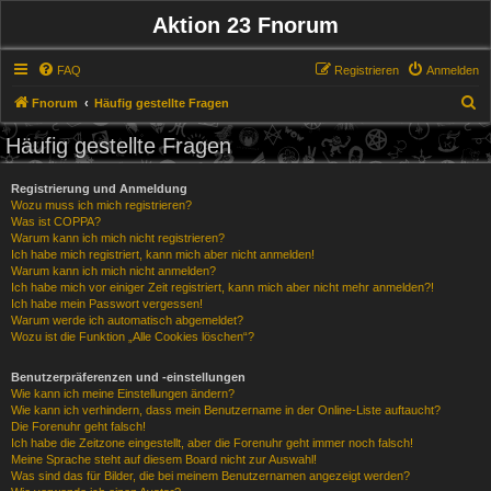
Aktion 23 Fnorum
FAQ
Registrieren
Anmelden
S
Fnorum
Häufig gestellte Fragen
u
Häufig gestellte Fragen
c
h
Registrierung und Anmeldung
Wozu muss ich mich registrieren?
e
Was ist COPPA?
Warum kann ich mich nicht registrieren?
Ich habe mich registriert, kann mich aber nicht anmelden!
Warum kann ich mich nicht anmelden?
Ich habe mich vor einiger Zeit registriert, kann mich aber nicht mehr anmelden?!
Ich habe mein Passwort vergessen!
Warum werde ich automatisch abgemeldet?
Wozu ist die Funktion „Alle Cookies löschen“?
Benutzerpräferenzen und -einstellungen
Wie kann ich meine Einstellungen ändern?
Wie kann ich verhindern, dass mein Benutzername in der Online-Liste auftaucht?
Die Forenuhr geht falsch!
Ich habe die Zeitzone eingestellt, aber die Forenuhr geht immer noch falsch!
Meine Sprache steht auf diesem Board nicht zur Auswahl!
Was sind das für Bilder, die bei meinem Benutzernamen angezeigt werden?