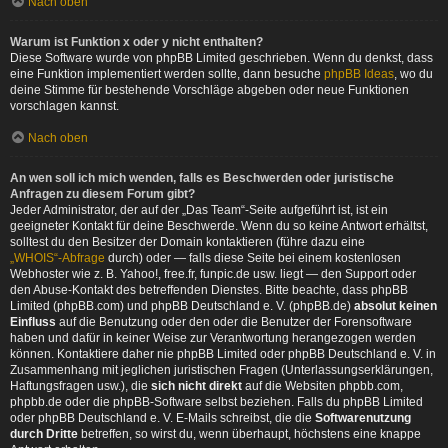
Nach oben
Warum ist Funktion x oder y nicht enthalten?
Diese Software wurde von phpBB Limited geschrieben. Wenn du denkst, dass
eine Funktion implementiert werden sollte, dann besuche
phpBB Ideas
, wo du
deine Stimme für bestehende Vorschläge abgeben oder neue Funktionen
vorschlagen kannst.
Nach oben
An wen soll ich mich wenden, falls es Beschwerden oder juristische
Anfragen zu diesem Forum gibt?
Jeder Administrator, der auf der „Das Team“-Seite aufgeführt ist, ist ein
geeigneter Kontakt für deine Beschwerde. Wenn du so keine Antwort erhältst,
solltest du den Besitzer der Domain kontaktieren (führe dazu eine
„WHOIS“-Abfrage
durch) oder — falls diese Seite bei einem kostenlosen
Webhoster wie z. B. Yahoo!, free.fr, funpic.de usw. liegt — den Support oder
den Abuse-Kontakt des betreffenden Dienstes. Bitte beachte, dass phpBB
Limited (phpBB.com) und phpBB Deutschland e. V. (phpBB.de)
absolut keinen
Einfluss
auf die Benutzung oder den oder die Benutzer der Forensoftware
haben und dafür in keiner Weise zur Verantwortung herangezogen werden
können. Kontaktiere daher nie phpBB Limited oder phpBB Deutschland e. V. in
Zusammenhang mit jeglichen juristischen Fragen (Unterlassungserklärungen,
Haftungsfragen usw.), die
sich nicht direkt
auf die Websiten phpbb.com,
phpbb.de oder die phpBB-Software selbst beziehen. Falls du phpBB Limited
oder phpBB Deutschland e. V. E-Mails schreibst, die die
Softwarenutzung
durch Dritte
betreffen, so wirst du, wenn überhaupt, höchstens eine knappe